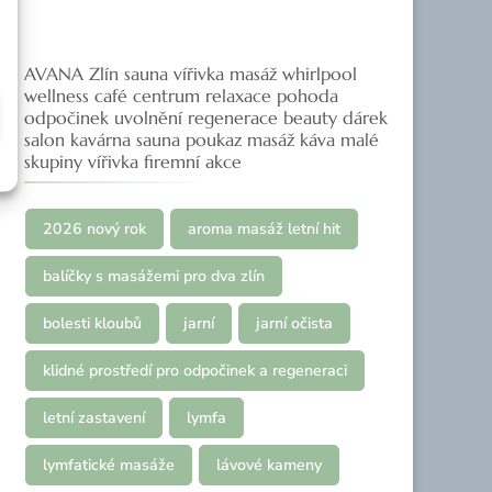
AVANA Zlín sauna vířivka masáž whirlpool
wellness café centrum relaxace pohoda
odpočinek uvolnění regenerace beauty dárek
salon kavárna sauna poukaz masáž káva malé
skupiny vířivka firemní akce
2026 nový rok
aroma masáž letní hit
balíčky s masážemi pro dva zlín
bolesti kloubů
jarní
jarní očista
klidné prostředí pro odpočinek a regeneraci
letní zastavení
lymfa
lymfatické masáže
lávové kameny