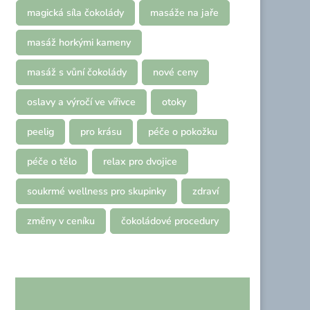
magická síla čokolády
masáže na jaře
masáž horkými kameny
masáž s vůní čokolády
nové ceny
oslavy a výročí ve vířivce
otoky
peelig
pro krásu
péče o pokožku
péče o tělo
relax pro dvojice
soukrmé wellness pro skupinky
zdraví
změny v ceníku
čokoládové procedury