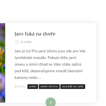
Jaro ťuká na dveře
21.3.2026
Jaro je tu! Pro jarní očistu jsou zde pro Vás
lymfatické masáže. Pokud cítíte jarní
únavu a zimní chlad se Vám stále zažírá
pod kůži, doporučujeme masáž lávovými
kameny nebo …
ŠTÍTKY:
JARNÍ
JARNÍ OČISTA
MASÁŽE NA JAŘE
Číst celé