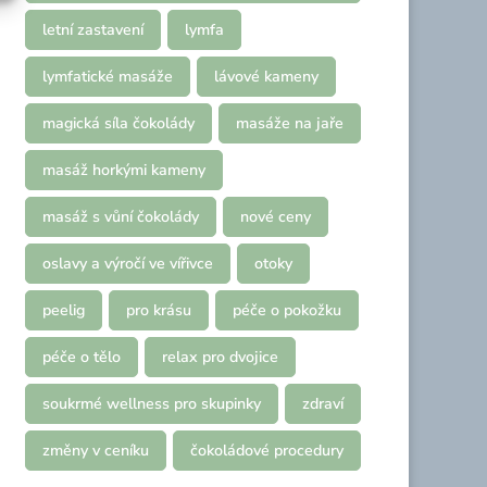
letní zastavení
lymfa
lymfatické masáže
lávové kameny
magická síla čokolády
masáže na jaře
masáž horkými kameny
masáž s vůní čokolády
nové ceny
oslavy a výročí ve vířivce
otoky
peelig
pro krásu
péče o pokožku
péče o tělo
relax pro dvojice
soukrmé wellness pro skupinky
zdraví
změny v ceníku
čokoládové procedury