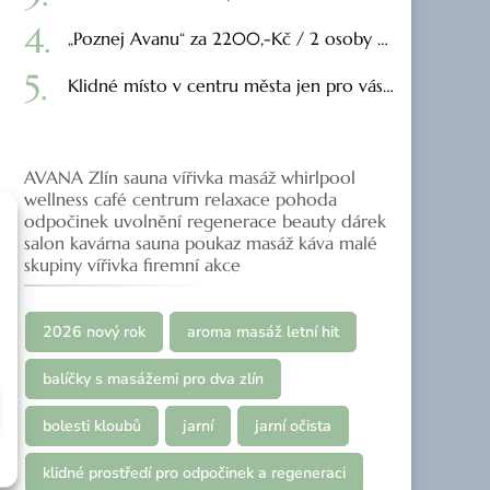
„Poznej Avanu“ za 2200,-Kč / 2 osoby …
Klidné místo v centru města jen pro vás…
AVANA Zlín sauna vířivka masáž whirlpool
wellness café centrum relaxace pohoda
odpočinek uvolnění regenerace beauty dárek
salon kavárna sauna poukaz masáž káva malé
skupiny vířivka firemní akce
2026 nový rok
aroma masáž letní hit
balíčky s masážemi pro dva zlín
bolesti kloubů
jarní
jarní očista
klidné prostředí pro odpočinek a regeneraci