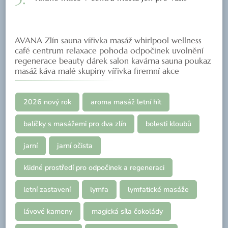
AVANA Zlín sauna vířivka masáž whirlpool wellness
café centrum relaxace pohoda odpočinek uvolnění
regenerace beauty dárek salon kavárna sauna poukaz
masáž káva malé skupiny vířivka firemní akce
2026 nový rok
aroma masáž letní hit
balíčky s masážemi pro dva zlín
bolesti kloubů
jarní
jarní očista
klidné prostředí pro odpočinek a regeneraci
letní zastavení
lymfa
lymfatické masáže
lávové kameny
magická síla čokolády