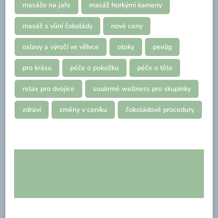
masáže na jaře
masáž horkými kameny
masáž s vůní čokolády
nové ceny
oslavy a výročí ve vířivce
otoky
peelig
pro krásu
péče o pokožku
péče o tělo
relax pro dvojice
soukrmé wellness pro skupinky
zdraví
změny v ceníku
čokoládové procedury