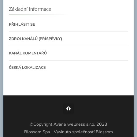
Základní informace
PŘIHLÁSIT SE
ZDROJ KANÁLŮ (PŘÍSPĚVKY)
KANÁL KOMENTÁŘŮ
ČESKÁ LOKALIZACE
©Copyright Avana wellness s.r.o. 2023
Blossom Spa | Vyvinuto společností
Blossom