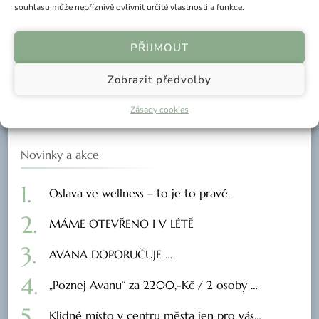
souhlasu může nepříznivě ovlivnit určité vlastnosti a funkce.
Telefon: 777 844 520
PŘIJMOUT
e-mail: avana@avana.cz
Zobrazit předvolby
nám. T. G. Masaryka 1280, 760 01 Zlín,
mapa
Zásady cookies
Novinky a akce
Oslava ve wellness – to je to pravé.
MÁME OTEVŘENO I V LÉTĚ
AVANA DOPORUČUJE …
„Poznej Avanu“ za 2200,-Kč / 2 osoby …
Klidné místo v centru města jen pro vás…