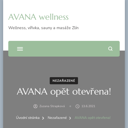
AVANA wellness
Wellness, vířivka, sauny a masáže Zlín
NEZAŘAZENÉ
AVANA opět otevřena!
Zuzana Strapková
13.6.2021
Úvodní stránka
Nezařazené
AVANA opět otevřena!