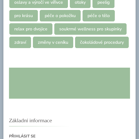
oslavy a výročí ve vířivce
otoky
peelig
pro krásu
péče o pokožku
péče o tělo
relax pro dvojice
soukrmé wellness pro skupinky
zdraví
změny v ceníku
čokoládové procedury
Základní informace
PŘIHLÁSIT SE