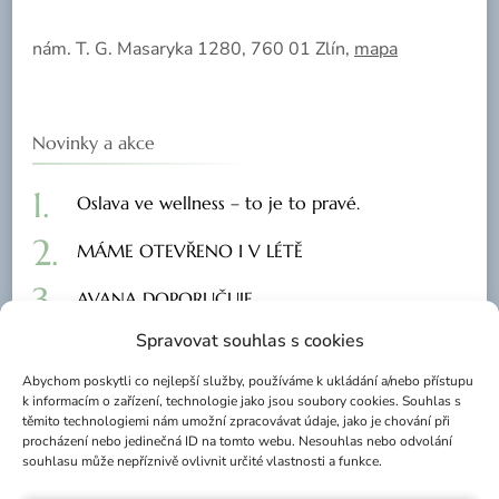
nám. T. G. Masaryka 1280, 760 01 Zlín,
mapa
Novinky a akce
Oslava ve wellness – to je to pravé.
MÁME OTEVŘENO I V LÉTĚ
AVANA DOPORUČUJE …
Spravovat souhlas s cookies
„Poznej Avanu“ za 2200,-Kč / 2 osoby …
Abychom poskytli co nejlepší služby, používáme k ukládání a/nebo přístupu
Klidné místo v centru města jen pro vás…
k informacím o zařízení, technologie jako jsou soubory cookies. Souhlas s
těmito technologiemi nám umožní zpracovávat údaje, jako je chování při
procházení nebo jedinečná ID na tomto webu. Nesouhlas nebo odvolání
souhlasu může nepříznivě ovlivnit určité vlastnosti a funkce.
AVANA Zlín sauna vířivka masáž whirlpool wellness