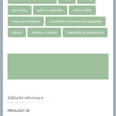
pro krásu
péče o pokožku
péče o tělo
relax pro dvojice
soukrmé wellness pro skupinky
zdraví
změny v ceníku
čokoládové procedury
Základní informace
PŘIHLÁSIT SE